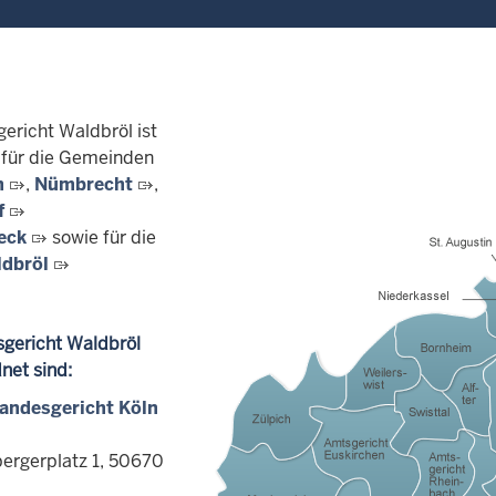
ericht Waldbröl ist
 für die Gemeinden
h
,
Nümbrecht
,
f
eck
sowie für die
ldbröl
gericht Waldbröl
net sind:
andesgericht Köln
ergerplatz 1, 50670