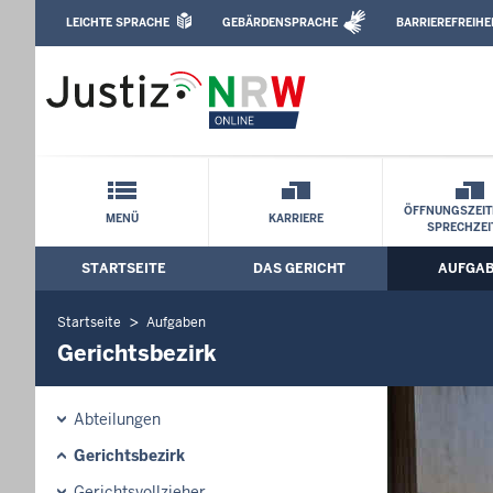
Direkt zum Inhalt
LEICHTE SPRACHE
GEBÄRDENSPRACHE
BARRIEREFREIHE
Leichte Sprache, Gebärdensprachenvideo u
Amtsgericht Waldbröl: Gerichtsbezirk
Schnellnavigation mit Volltext-Suche
ÖFFNUNGSZEIT
MENÜ
KARRIERE
SPRECHZEI
STARTSEITE
DAS GERICHT
AUFGA
Hauptmenü: Hauptnavigation
Startseite
Aufgaben
Gerichtsbezirk
Abteilungen
Gerichtsbezirk
Gerichtsvollzieher