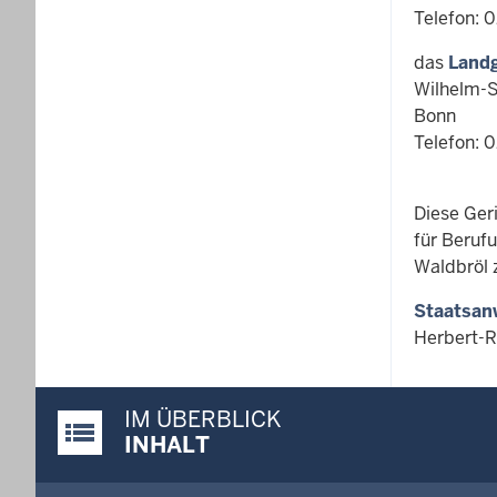
Telefon: 0
das
Landg
Wilhelm-S
Bonn
Telefon: 
Diese Ger
für Beruf
Waldbröl 
Staatsan
Herbert-R
IM ÜBERBLICK
Justiz-Portal im Überblick:
INHALT