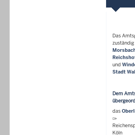
Das Amtsg
zuständig
Morsbac
Reichsho
und
Wind
Stadt Wa
Dem Amts
übergeord
das
Oberl
Reichensp
Köln