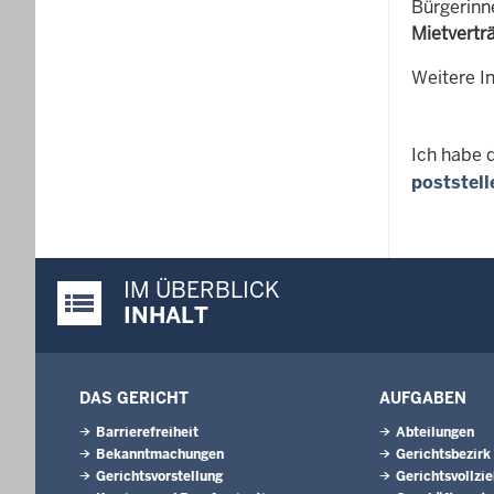
Bürgerinn
Mietvertr
Weitere In
Ich habe 
poststel
IM ÜBERBLICK
Justiz-Portal im Überblick:
INHALT
DAS GERICHT
AUFGABEN
Barrierefreiheit
Abteilungen
Bekanntmachungen
Gerichtsbezirk
Gerichtsvorstellung
Gerichtsvollzi