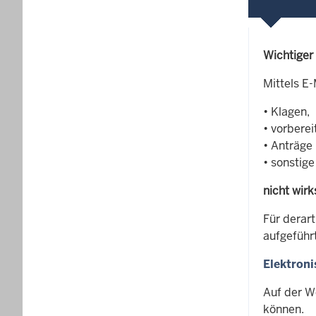
Wichtiger
Mittels E
• Klagen,
• vorberei
• Anträge
• sonstig
nicht wir
Für derar
aufgeführ
Elektron
Auf der W
können.