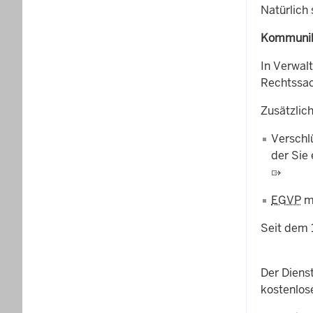
Natürlich
Kommunika
In Verwal
Rechtssac
Zusätzlic
Verschlü
der Sie 
EGVP
mi
Seit dem 
Der Dienst
kostenlos