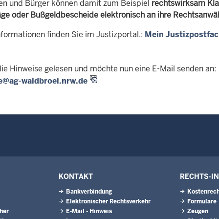
en und Bürger können damit zum Beispiel
rechtswirksam Kla
äge oder Bußgeldbescheide elektronisch an ihre Rechtsanwält
formationen finden Sie im Justizportal.:
Mein Justizpostfa
die Hinweise gelesen und möchte nun eine E-Mail senden an:
le@ag-waldbroel.nrw.de
KONTAKT
RECHTS-I
Bankverbindung
Kostenrech
Elektronischer Rechtsverkehr
Formulare
eher
E-Mail - Hinweis
Zeugen