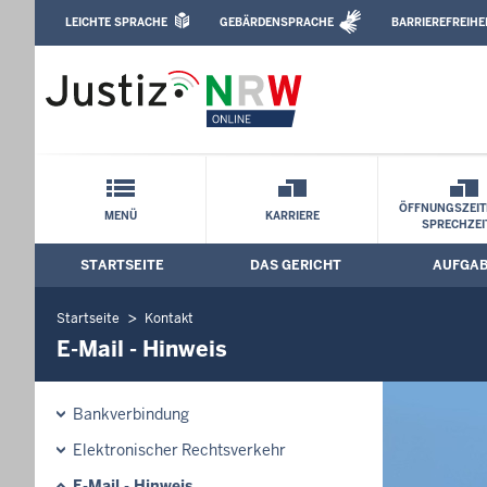
Direkt zum Inhalt
LEICHTE SPRACHE
GEBÄRDENSPRACHE
BARRIEREFREIHE
Leichte Sprache, Gebärdensprachenvideo u
Amtsgericht Waldbröl: E-Mail - Hinweis
Schnellnavigation mit Volltext-Suche
ÖFFNUNGSZEIT
MENÜ
KARRIERE
SPRECHZEI
STARTSEITE
DAS GERICHT
AUFGA
Hauptmenü: Hauptnavigation
Startseite
Kontakt
E-Mail - Hinweis
Bankverbindung
Elektronischer Rechtsverkehr
E-Mail - Hinweis