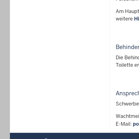
Am Haupte
weitere
H
Behinder
Die Behind
Toilette e
Ansprec
Schwerbeh
Wachtmeis
E-Mail:
po