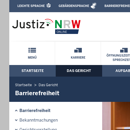
Direkt zum Inhalt
LEICHTE SPRACHE
GEBÄRDENSPRACHE
BARRIEREFREIHE
Leichte Sprache, Gebärdensprachenvideo u
Amtsgericht Waldbröl: Barrierefreiheit
Schnellnavigation mit Volltext-Suche
ÖFFNUNGSZEIT
MENÜ
KARRIERE
SPRECHZEI
STARTSEITE
DAS GERICHT
AUFGA
Hauptmenü: Hauptnavigation
Startseite
Das Gericht
Barrierefreiheit
Barrierefreiheit
Bekanntmachungen
Gerichtsvorstellung