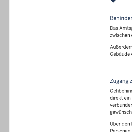
Behinder
Das Amtsg
zwischen 
Außerdem 
Gebäude d
Zugang 
Gehbehind
direkt ein
verbunden
gewünscht
Über den 
Personen 